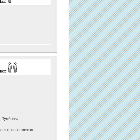
Max:
Max:
, Тумбочка,
товить невозможно.