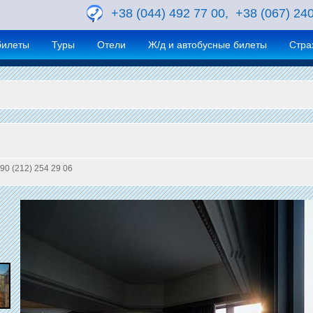
+38 (044) 492 77 00, +38 (067) 24
билеты
Туры
Отели
Ж/д и автобусные билеты
Стра
+90 (212) 254 29 06