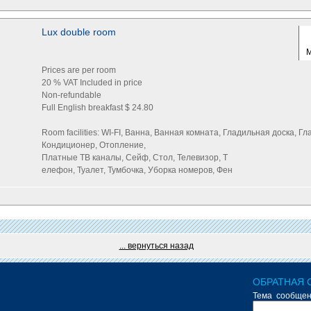
Lux double room
Prices are per room
20 % VAT Included in price
Non-refundable
Full English breakfast $ 24.80
Room facilities: WI-FI, Ванна, Ванная комната, Гладильная доска, Г
Кондиционер, Отопление,
Платные ТВ каналы, Сейф, Стол, Телевизор, Т
елефон, Туалет, Тумбочка, Уборка номеров, Фен
... вернуться назад
ОБРАТНАЯ 
Тема сообщен