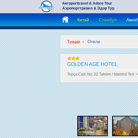
Aeroporttravel & Adore Tour
Аэропорттревел & Эдор Тур
Китай
Стамбул
Авиа
Отели
Турция
›
GOLDEN AGE HOTEL
Topçu Cad. No: 22 Taksim / İstanbul Тел: 