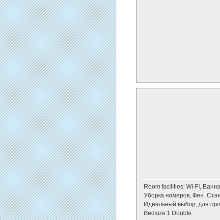
Room facilities: WI-FI, Ва
Уборка номеров, Фен .Ста
Идеальный выбор, для про
Bedsize:1 Double