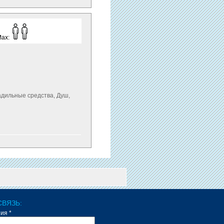
Max:
ладильные средства, Душ,
СВЯЗЬ:
ия *