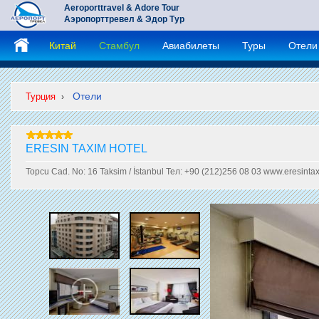
Aeroporttravel & Adore Tour
Аэропорттревел & Эдор Тур
Китай
Стамбул
Авиабилеты
Туры
Отели
Отели
Турция
›
ERESIN TAXIM HOTEL
Topcu Cad. No: 16 Taksim / İstanbul Тел: +90 (212)256 08 03 www.eresintax