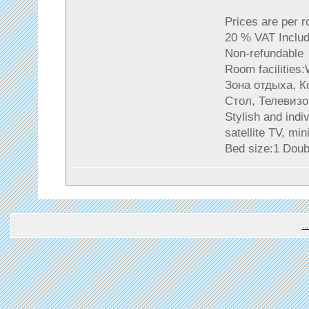
Prices are per 
20 % VAT Includ
Non-refundable
Room facilities
Зона отдыха, 
Стол, Телевизо
Stylish and indi
satellite TV, mi
Bed size:1 Doub
.