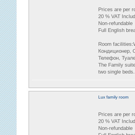
Prices are per 
20 % VAT Includ
Non-refundable
Full English bre
Room facilities
Кондиционер, О
Телефон, Туале
The Family suite
two single beds.
Lux family room
Prices are per 
20 % VAT Includ
Non-refundable