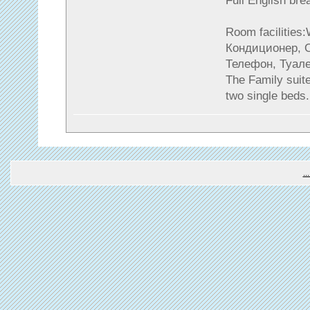
Full English bre
Room facilities
Кондиционер, О
Телефон, Туале
The Family suite
two single beds.
.