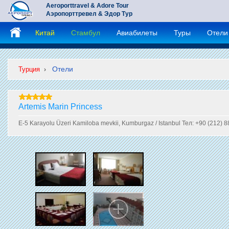
Aeroporttravel & Adore Tour
Аэропорттревел & Эдор Тур
Китай
Стамбул
Авиабилеты
Туры
Отели
Отели
Турция
›
Artemis Marin Princess
E-5 Karayolu Üzeri Kamiloba mevkii, Kumburgaz / Istanbul Тел: +90 (212)