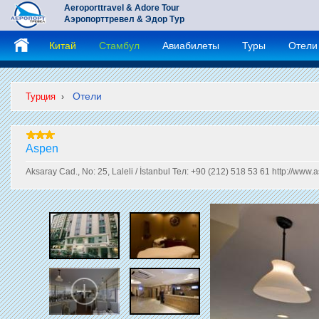
Aeroporttravel & Adore Tour
Аэропорттревел & Эдор Тур
Китай
Стамбул
Авиабилеты
Туры
Отели
Отели
Турция
›
Aspen
Aksaray Cad., No: 25, Laleli / İstanbul Тел: +90 (212) 518 53 61 http://www