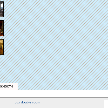
жности
Lux double room