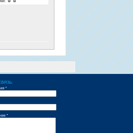
Max:
СВЯЗЬ:
ия *
ие *