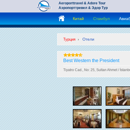
Aeroporttravel & Adore Tour
Аэропорттревел & Эдор Тур
Китай
Стамбул
Авиа
Отели
Турция
›
Best Western the President
Tiyatro Cad., No: 25, Sultan Ahmet / İsta