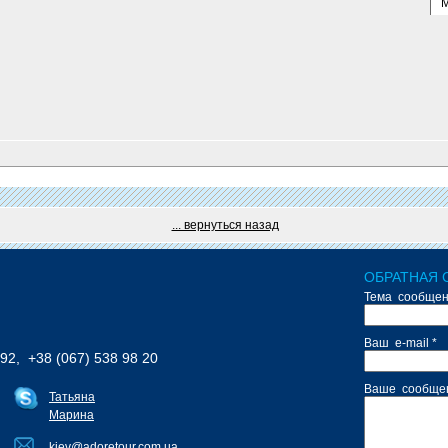
... вернуться назад
ОБРАТНАЯ 
Тема сообщен
Ваш e-mail *
 92, +38 (067) 538 98 20
Ваше сообщен
Татьяна
Марина
kiev@adoretour.com.ua