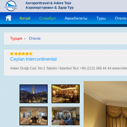
Aeroporttravel & Adore Tour
Аэропорттревел & Эдор Тур
Китай
Стамбул
Авиабилеты
Туры
Отели
Отели
Турция
›
Ceylan Intercontinental
Asker Ocağı Cad. No:1 Taksim / İstanbul Тел: +90 (212) 368 44 44 www.inter