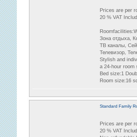
Prices are per 
20 % VAT Includ
Roomfacilities
Зона отдыха, 
ТВ каналы, Сей
Телевизор, Тел
Stylish and indi
a 24-hour room 
Bed size:1 Doub
Room size:16 s
Standard Family 
Prices are per 
20 % VAT Includ