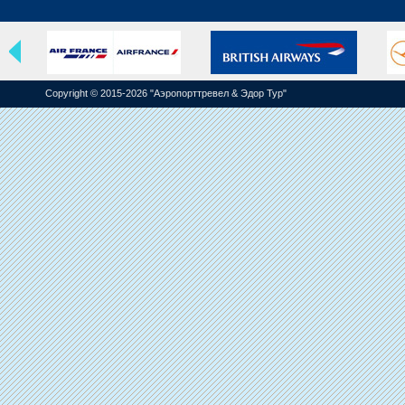
Copyright © 2015-2026 "Аэропорттревел & Эдор Тур"