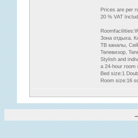
Prices are per 
20 % VAT Includ
Roomfacilities
Зона отдыха, 
ТВ каналы, Сей
Телевизор, Тел
Stylish and indi
a 24-hour room 
Bed size:1 Doub
Room size:16 s
.