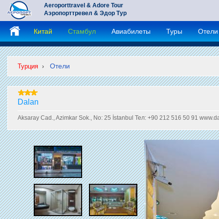
Aeroporttravel & Adore Tour
Аэропорттревел & Эдор Тур
Китай
Стамбул
Авиабилеты
Туры
Отели
Отели
Турция
›
Dalan
Aksaray Cad., Azimkar Sok., No: 25 İstanbul Тел: +90 212 516 50 91 www.d