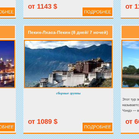
мых
город Китая Шанхай, древний город Лоян, северо-
от 1143 $
от 1
западный город Сиань и город парков Сучжоу. Стоит
ОБНЕЕ
ПОДРОБНЕЕ
туры
принимать участие в этом туре!
Пекин-Лхаса-Пекин (8 дней/ 7 ночей)
сборные группы
Этот тур 
называетс
Чэндэ — в
расположе
от 1089 $
от 6
Бохайског
ОБНЕЕ
ПОДРОБНЕЕ
Чэндэ до 