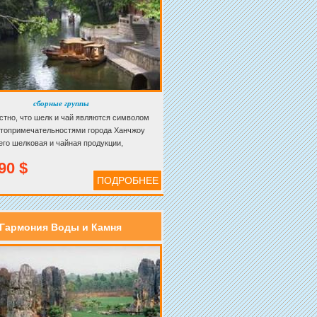
сборные группы
стно, что шелк и чай являются символом
стопримечательностями города Ханчжоу
его шелковая и чайная продукции,
ть которых началась с момента постройки
90 $
анала в конце VI века и не пропала до сих
ПОДРОБНЕЕ
Гармония Воды и Камня