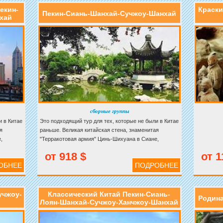
екин-
Краски
Пекин-Сиань-Шанхай-Сучжоу-Шанхай
хай
сборные группы
и в Китае
Это подходящий тур для тех, которые не были в Китае
я
раньше. Великая китайская стена, знаменитая
,
"Терракотовая армия" Цинь-Шихуана в Сиане,
ещение
древний город в бассейне реки Янцзы, и посещение
от 918 $
от 1
итесь
Телебашни "Жемчужина Востока". Не колеблитесь
ОБНЕЕ
ПОДРОБНЕЕ
бронировать этот тур!
учжоу-
Классический Китай Пекин-Сиань-
Родина
)
Лоян-Шанхай-Сучжоу-Ханчжоу-Шанхай