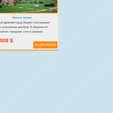
сборные группы
й древний город Лицзян стал важным
и культурным центром. В Лицзяне нет
ревних городских стен и широких
ых улиц, это простой старинный уголок, где
408 $
ся естественность бытия и гармония
ПОДРОБНЕЕ
с природой. Кунмин сохранял свою
ю древнюю культуру.