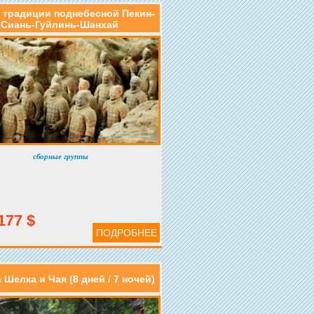
 традиции поднебесной Пекин-
Сиань-Гуйлинь-Шанхай
сборные группы
177 $
ПОДРОБНЕЕ
 Шелка и Чая (8 дней / 7 ночей)