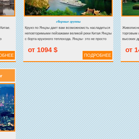
сборные группы
Китае.
Круиз по Янцзы дает вам возможномсть насладиться
Живописны
неповторимыми пейзажами великой реки Китая Янцзы
торговым 
о
с борта круизного теплохода. Янцзы- это не просто
высоких д
единяет
главная река поднебесной, она еще и ее кормлица.
современн
от 1094 $
от 1
сивыми
чувствует
ОБНЕЕ
ПОДРОБНЕЕ
человека 
уникальну
г