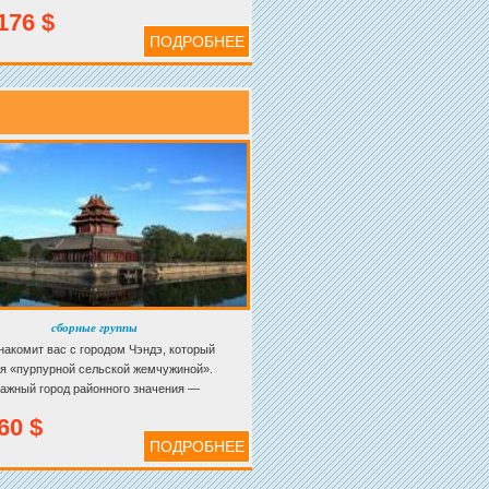
176 $
ПОДРОБНЕЕ
сборные группы
знакомит вас с городом Чэндэ, который
я «пурпурной сельской жемчужиной».
ажный город районного значения —
н в Яньшанских горах, недалеко от
60 $
о залива, городов Пекина и Тяньцзиня. От
ПОДРОБНЕЕ
Пекина всего 224 км.