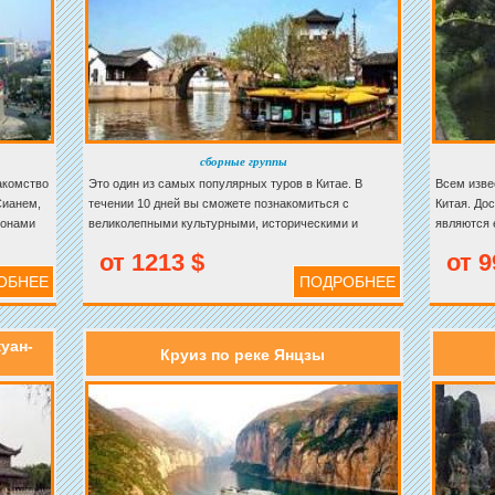
сборные группы
акомство
Это один из самых популярных туров в Китае. В
Всем изве
Сианем,
течении 10 дней вы сможете познакомиться с
Китая. До
йонами
великолепными культурными, историческими и
являются 
много
природными достопримечательностями в этой
известнос
от 1213 $
от 9
ур дает
старане. Мы соединяем международный мегаполис с
Великого к
ОБНЕЕ
ПОДРОБНЕЕ
классическими старыми городами
пор.
уан-
Круиз по реке Янцзы