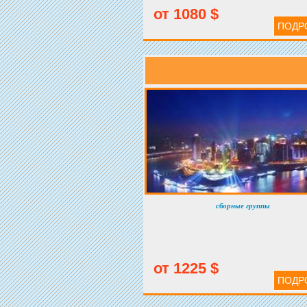
Гусей – эмблема города Сианя и одна из са
от 1080 $
древних и красивых пагод Китая, является
ПОДР
великолепным образцом буддийской архитек
сборные группы
от 1225 $
ПОДР