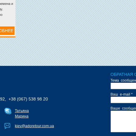
ремена и
у.
во
 из
 езды от
ОБНЕЕ
ОБРАТНАЯ 
Тема сообщен
Ваш e-mail *
 92, +38 (067) 538 98 20
Ваше сообщен
Татьяна
Марина
kiev@adoretour.com.ua