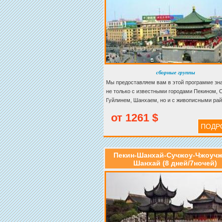
сборные группы
Мы предоставляем вам в этой программе зн
не только с известными городами Пекином, 
Гуйлинем, Шанхаем, но и с живописными ра
Сучжоу. В этом городе вы увидете Сад Скро
от 1261 $
Чиновника, Сад Рыбака, Музей шелка. Этот т
ПОДР
вам незабываемое впечатление.
Пекин-Шанхай-Сучжоу-Чжоучж
Шанхай (8 дней/7ночей)