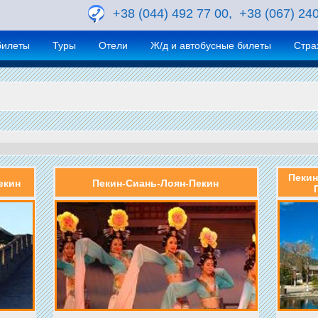
+38 (044) 492 77 00, +38 (067) 24
билеты
Туры
Отели
Ж/д и автобусные билеты
Стра
Пекин
екин
Пекин-Сиань-Лоян-Пекин