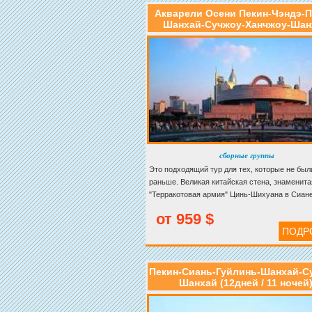
Акварели Осени Пекин-Чэндэ-П
Шанхай-Сучжоу-Ханчжоу-Шан
сборные группы
Это подходящий тур для тех, которые не был
раньше. Великая китайская стена, знаменита
"Терракотовая армия" Цинь-Шихуана в Сиане
древний город в бассейне реки Янцзы, и пос
от 959 $
Телебашни "Жемчужина Востока". Не колебл
ПОДР
бронировать этот тур!
Пекин-Сиань-Гуйлинь-Шанхай-С
Шанхай (12дней / 11 ночей