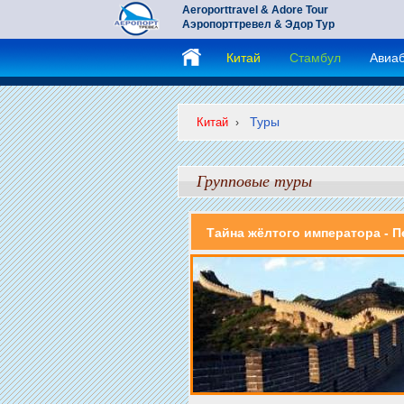
Aeroporttravel & Adore Tour
Аэропорттревел & Эдор Тур
Китай
Стамбул
Авиа
Туры
Китай
›
Групповые туры
Тайна жёлтого императора - П