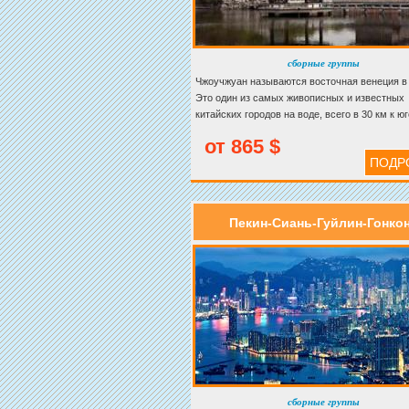
сборные группы
Чжоучжуан называются восточная венеция в 
Это один из самых живописных и известных
китайских городов на воде, всего в 30 км к юг
востоку от Сучжоу. Этот древний городок со
от 865 $
Сучжоу с Шанхаем. Вы познакомитеть с кра
ПОДР
пейзажами южного Китая.
Пекин-Сиань-Гуйлин-Гонкон
сборные группы