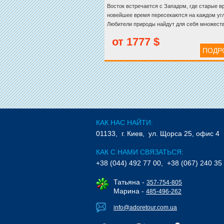
Восток встречается с Западом, где старые в
новейшее время пересекаются на каждом угл
Любители природы найдут для себя множест
увлекательных мест в Гонконге, большинство
от 1777 $
которых располагаются не более, чем в часе
ПОДР
городской черты города
КАК НАС НАЙТИ:
01133, г. Киев, ул. Щорса 25, офис 4
КАК С НАМИ СВЯЗАТЬСЯ:
+38 (044) 492 77 00, +38 (067) 240 35
Татьяна -
357-754-805
Марина -
485-496-262
info@adoretour.com.ua