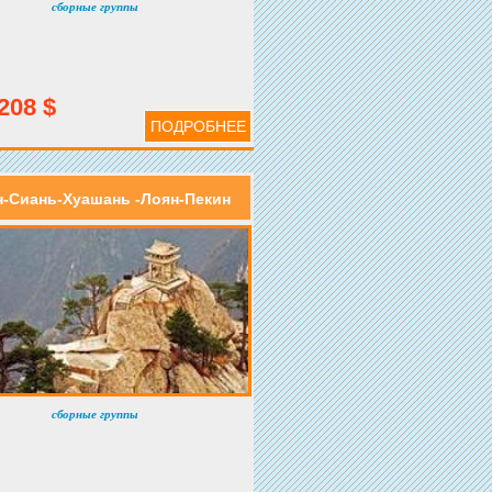
сборные группы
208 $
ПОДРОБНЕЕ
н-Сиань-Хуашань -Лоян-Пекин
сборные группы