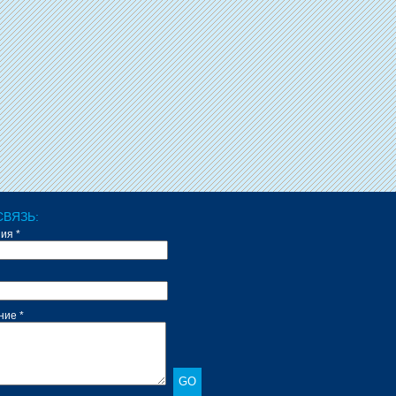
СВЯЗЬ:
ия *
ие *