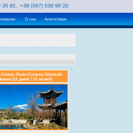
0 35 92, +38 (067) 538 98 20
хование
О нас
Агентствам
-Сиань-Лоян-Сучжоу-Шанхай-
Пекин (11 дней / 10 ночей)