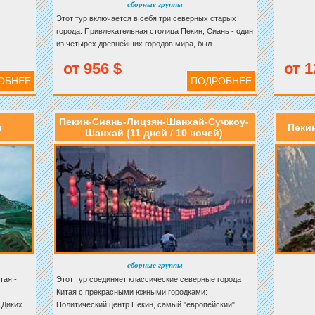
сборные группы
Этот тур включается в себя три северных старых
города. Привлекательная столица Пекин, Сиань - один
из четырех древнейших городов мира, был
резиденцией большинства правящих династий Китая,
от 956 $
от 1
колыбель китайской культуры и цивилизации.
ОБНЕЕ
ПОДРОБНЕЕ
Пекин-Сиань-Лицзян-Шанхай-Сучжоу-
н
Пеки
Шанхай (11 дней / 10 ночей)
сборные группы
тая -
Этот тур соединяет классические северные города
Китая с прекрасными южными городками:
 Диких
Политический центр Пекин, самый "европейский"